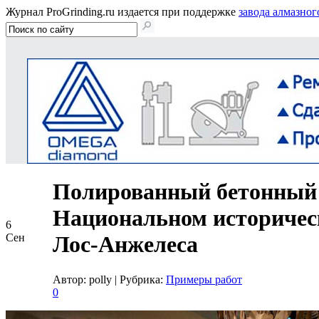
Журнал ProGrinding.ru издается при поддержке
завода алмазног
Полированный бетонный 
Национальном историчес
6
Сен
Лос-Анжелеса
Автор: polly
|
Рубрика:
Примеры работ
0