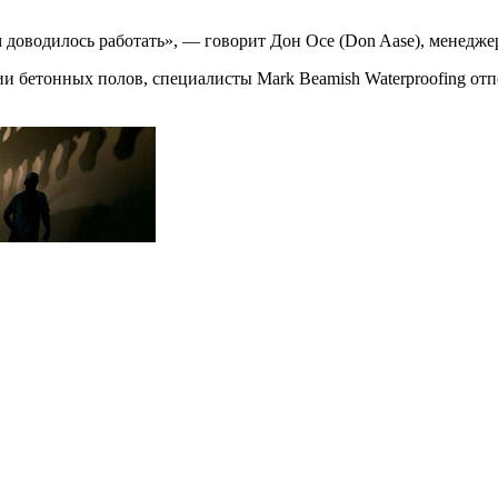
доводилось работать», — говорит Дон Осе (Don Aase), менеджер
ции бетонных полов, специалисты Mark Beamish Waterproofing от