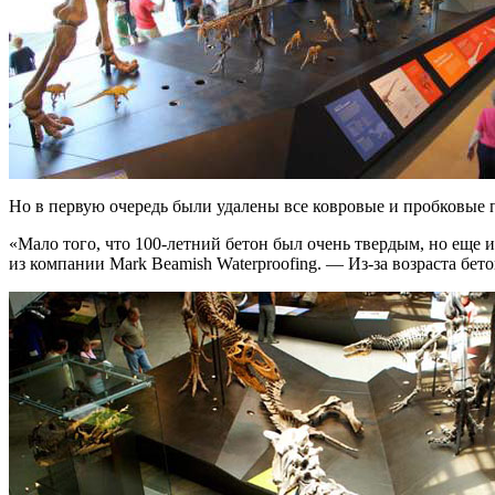
Но в первую очередь были удалены все ковровые и пробковые 
«Мало того, что 100-летний бетон был очень твердым, но еще 
из компании Mark Beamish Waterproofing. — Из-за возраста бе