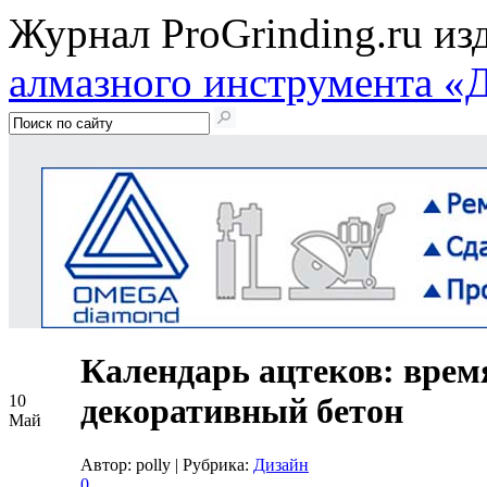
Журнал ProGrinding.ru из
алмазного инструмента «
Календарь ацтеков: время
10
декоративный бетон
Май
Автор: polly
|
Рубрика:
Дизайн
0